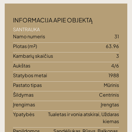
INFORMACIJA APIE OBJEKTĄ
SANTRAUKA
Namo numeris
31
Plotas (m²)
63.96
Kambarių skaičius
3
Aukštas
4/6
Statybos metai
1988
Pastato tipas
Mūrinis
Šildymas
Centrinis
Įrengimas
Įrengtas
Ypatybės
Tualetas ir vonia atskirai, Uždaras
kiemas
Papildomos
Sandėliukas, Rūsys, Balkonas,