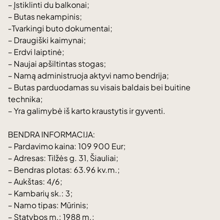
– Įstiklinti du balkonai;
– Butas nekampinis;
-Tvarkingi buto dokumentai;
– Draugiški kaimynai;
– Erdvi laiptinė;
– Naujai apšiltintas stogas;
– Namą administruoja aktyvi namo bendrija;
– Butas parduodamas su visais baldais bei buitine
technika;
– Yra galimybė iš karto kraustytis ir gyventi.
BENDRA INFORMACIJA:
– Pardavimo kaina: 109 900 Eur;
– Adresas: Tilžės g. 31, Šiauliai;
– Bendras plotas: 63.96 kv.m.;
– Aukštas: 4/6;
– Kambarių sk.: 3;
– Namo tipas: Mūrinis;
– Statybos m.: 1988 m.;