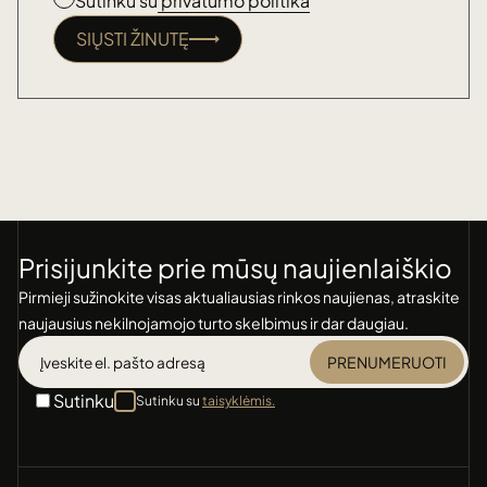
Sutinku su
privatumo politika
SIŲSTI ŽINUTĘ
Prisijunkite prie mūsų naujienlaiškio
Pirmieji sužinokite visas aktualiausias rinkos naujienas, atraskite
naujausius nekilnojamojo turto skelbimus ir dar daugiau.
PRENUMERUOTI
Sutinku
Sutinku su
taisyklėmis.