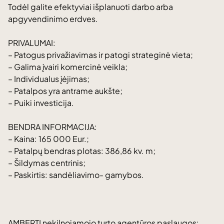
Todėl galite efektyviai išplanuoti darbo arba
apgyvendinimo erdves.
PRIVALUMAI:
– Patogus privažiavimas ir patogi strateginė vieta;
– Galima įvairi komercinė veikla;
– Individualus įėjimas;
– Patalpos yra antrame aukšte;
– Puiki investicija.
BENDRA INFORMACIJA:
– Kaina: 165 000 Eur.;
– Patalpų bendras plotas: 386,86 kv. m;
– Šildymas centrinis;
– Paskirtis: sandėliavimo- gamybos.
AMBERTI nekilnojamojo turto agentūros paslaugos: