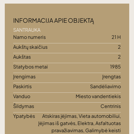
INFORMACIJA APIE OBJEKTĄ
SANTRAUKA
Namo numeris
21 H
Aukštų skaičius
2
Aukštas
2
Statybos metai
1985
Įrengimas
Įrengtas
Paskirtis
Sandėliavimo
Vanduo
Miesto vandentiekis
Šildymas
Centrinis
Ypatybės
Atskiras įėjimas, Vieta automobiliui,
Įėjimas iš gatvės, Elektra, Asfaltuotas
pravažiavimas, Galimybė keisti