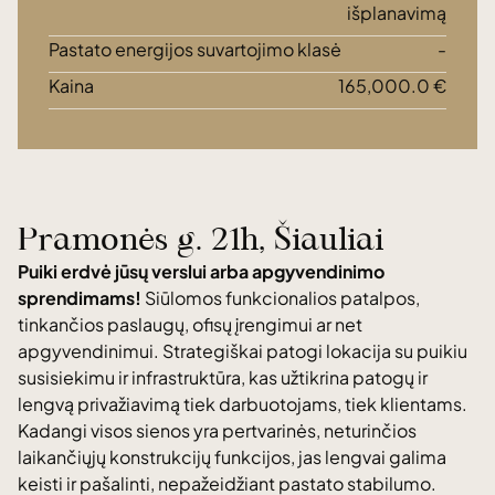
išplanavimą
Pastato energijos suvartojimo klasė
-
Kaina
165,000.0 €
Pramonės g. 21h, Šiauliai
Puiki erdvė jūsų verslui arba apgyvendinimo
sprendimams!
Siūlomos funkcionalios patalpos,
tinkančios paslaugų, ofisų įrengimui ar net
apgyvendinimui. Strategiškai patogi lokacija su puikiu
susisiekimu ir infrastruktūra, kas užtikrina patogų ir
lengvą privažiavimą tiek darbuotojams, tiek klientams.
Kadangi visos sienos yra pertvarinės, neturinčios
laikančiųjų konstrukcijų funkcijos, jas lengvai galima
keisti ir pašalinti, nepažeidžiant pastato stabilumo.