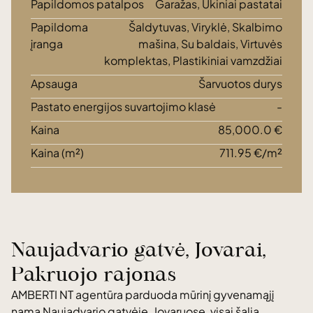
Papildomos patalpos
Garažas, Ūkiniai pastatai
Papildoma
Šaldytuvas, Viryklė, Skalbimo
įranga
mašina, Su baldais, Virtuvės
komplektas, Plastikiniai vamzdžiai
Apsauga
Šarvuotos durys
Pastato energijos suvartojimo klasė
-
Kaina
85,000.0 €
Kaina (m²)
711.95 €/m²
Naujadvario gatvė, Jovarai,
Pakruojo rajonas
AMBERTI NT agentūra parduoda mūrinį gyvenamąjį
namą Naujadvario gatvėje, Jovaruose, visai šalia