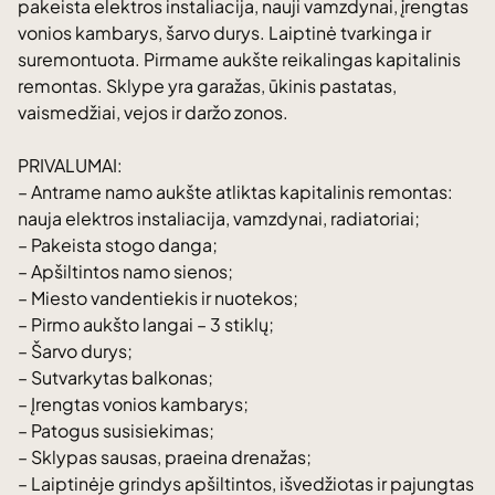
pakeista elektros instaliacija, nauji vamzdynai, įrengtas
vonios kambarys, šarvo durys. Laiptinė tvarkinga ir
suremontuota. Pirmame aukšte reikalingas kapitalinis
remontas. Sklype yra garažas, ūkinis pastatas,
vaismedžiai, vejos ir daržo zonos.
PRIVALUMAI:
– Antrame namo aukšte atliktas kapitalinis remontas:
nauja elektros instaliacija, vamzdynai, radiatoriai;
– Pakeista stogo danga;
– Apšiltintos namo sienos;
– Miesto vandentiekis ir nuotekos;
– Pirmo aukšto langai – 3 stiklų;
– Šarvo durys;
– Sutvarkytas balkonas;
– Įrengtas vonios kambarys;
– Patogus susisiekimas;
– Sklypas sausas, praeina drenažas;
– Laiptinėje grindys apšiltintos, išvedžiotas ir pajungtas