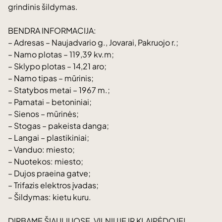
grindinis šildymas.
BENDRA INFORMACIJA:
– Adresas – Naujadvario g., Jovarai, Pakruojo r.;
– Namo plotas – 119,39 kv.m;
– Sklypo plotas – 14,21 aro;
– Namo tipas – mūrinis;
– Statybos metai – 1967 m.;
– Pamatai – betoniniai;
– Sienos – mūrinės;
– Stogas – pakeista danga;
– Langai – plastikiniai;
– Vanduo: miesto;
– Nuotekos: miesto;
– Dujos praeina gatve;
– Trifazis elektros įvadas;
– Šildymas: kietu kuru.
DIRBAME ŠIAULIUOSE, VILNIUJE IR KLAIPĖDOJE!