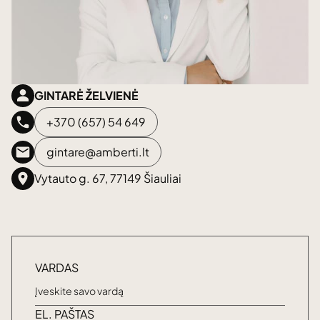
GINTARĖ ŽELVIENĖ
+370 (657) 54 649
gintare@amberti.lt
Vytauto g. 67, 77149 Šiauliai
VARDAS
EL. PAŠTAS