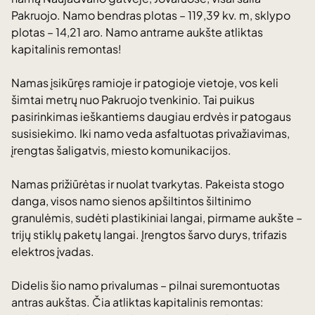
Pakruojo. Namo bendras plotas – 119,39 kv. m, sklypo
plotas – 14,21 aro. Namo antrame aukšte atliktas
kapitalinis remontas!
Namas įsikūręs ramioje ir patogioje vietoje, vos keli
šimtai metrų nuo Pakruojo tvenkinio. Tai puikus
pasirinkimas ieškantiems daugiau erdvės ir patogaus
susisiekimo. Iki namo veda asfaltuotas privažiavimas,
įrengtas šaligatvis, miesto komunikacijos.
Namas prižiūrėtas ir nuolat tvarkytas. Pakeista stogo
danga, visos namo sienos apšiltintos šiltinimo
granulėmis, sudėti plastikiniai langai, pirmame aukšte –
trijų stiklų paketų langai. Įrengtos šarvo durys, trifazis
elektros įvadas.
Didelis šio namo privalumas – pilnai suremontuotas
antras aukštas. Čia atliktas kapitalinis remontas: