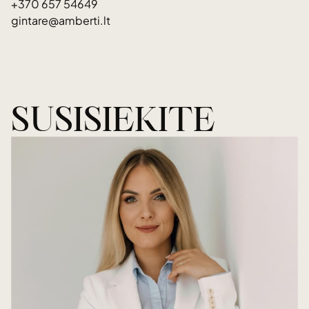
+370 657 54649
gintare@amberti.lt
SUSISIEKITE