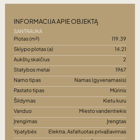
INFORMACIJA APIE OBJEKTĄ
SANTRAUKA
Plotas (m²)
119.39
Sklypo plotas (a)
14.21
Aukštų skaičius
2
Statybos metai
1967
Namo tipas
Namas (gyvenamasis)
Pastato tipas
Mūrinis
Šildymas
Kietu kuru
Vanduo
Miesto vandentiekis
Įrengimas
Įrengtas
Ypatybės
Elektra, Asfaltuotas privažiavimas