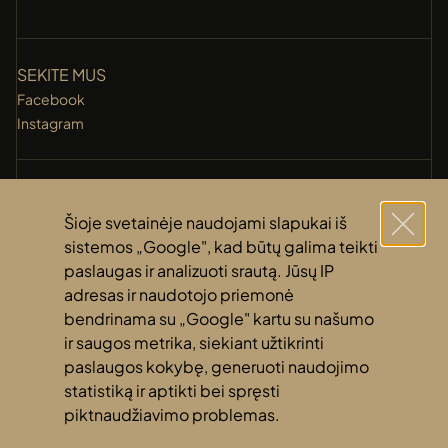
SEKITE MUS
Facebook
Instagram
KONTAKTAI
+370 (631) 14 118
Šioje svetainėje naudojami slapukai iš
info@amberti.lt
sistemos „Google", kad būtų galima teikti
paslaugas ir analizuoti srautą. Jūsų IP
adresas ir naudotojo priemonė
NUORODOS
bendrinama su „Google" kartu su našumo
Privatumo politika
ir saugos metrika, siekiant užtikrinti
Slapukų politika
paslaugos kokybę, generuoti naudojimo
statistiką ir aptikti bei spręsti
piktnaudžiavimo problemas.
© 2024 Amberti. Visos teisės saugomos. Sprendimas
Urbanlabs