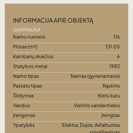
INFORMACIJA APIE OBJEKTĄ
SANTRAUKA
Namo numeris
116
Plotas (m²)
131.05
Kambarių skaičius
6
Statybos metai
1983
Namo tipas
Namas (gyvenamasis)
Pastato tipas
Rąstinis
Šildymas
Kietu kuru
Vanduo
Vietinis vandentiekis
Įrengimas
Įrengtas
Ypatybės
Elektra, Dujos, Asfaltuotas
privažiavimas