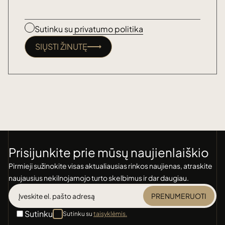
Sutinku su
privatumo politika
SIŲSTI ŽINUTĘ
Prisijunkite prie mūsų naujienlaiškio
Pirmieji sužinokite visas aktualiausias rinkos naujienas, atraskite
naujausius nekilnojamojo turto skelbimus ir dar daugiau.
PRENUMERUOTI
Sutinku
Sutinku su
taisyklėmis.