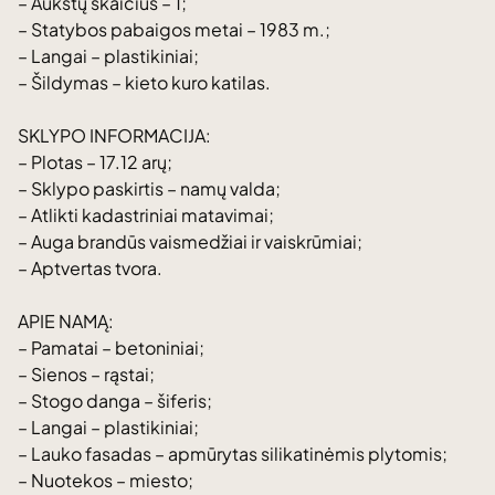
– Aukštų skaičius – 1;
– Statybos pabaigos metai – 1983 m.;
– Langai – plastikiniai;
– Šildymas – kieto kuro katilas.
SKLYPO INFORMACIJA:
– Plotas – 17.12 arų;
– Sklypo paskirtis – namų valda;
– Atlikti kadastriniai matavimai;
– Auga brandūs vaismedžiai ir vaiskrūmiai;
– Aptvertas tvora.
APIE NAMĄ:
– Pamatai – betoniniai;
– Sienos – rąstai;
– Stogo danga – šiferis;
– Langai – plastikiniai;
– Lauko fasadas – apmūrytas silikatinėmis plytomis;
– Nuotekos – miesto;