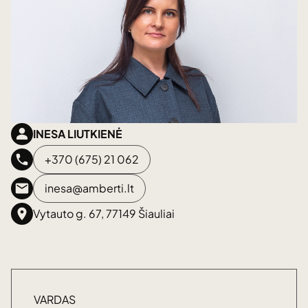
INESA LIUTKIENĖ
+370 (675) 21 062
inesa@amberti.lt
Vytauto g. 67, 77149 Šiauliai
VARDAS