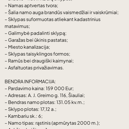
– Namas aptvertas tvora;
– Šalia namo auga brandūs vaismedžiai ir vaiskrūmiai;
– Sklypas suformuotas atliekant kadastrinius
matavimus;
– Galimybė padalinti sklypą;
– Garažas bei ūkinis pastatas;
– Miesto kanalizacija;
– Sklypas taisyklingos formos;
– Ramūs bei draugiški kaimynai;
– Asfaltuotas privažiavimas.
BENDRA INFORMACIJA:
– Pardavimo kaina: 159 000 Eur;
– Adresas: A. J. Greimo g. 116, Šiauliai;
– Bendras namo plotas: 131.05 kv.m.;
– Sklypo plotas: 17,12 a.;
– Kambariu sk.: 6;
– Namo tipas: rąstinis (apmūrytas 2000 m.);