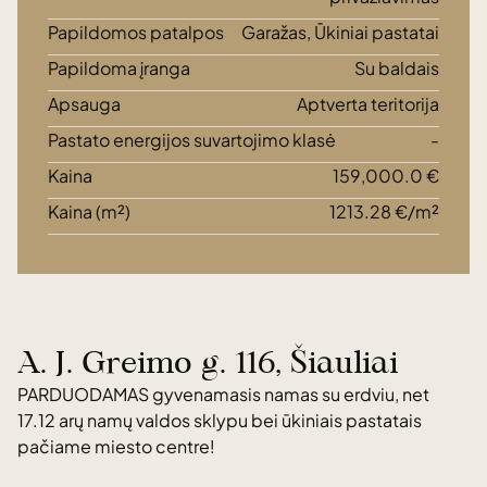
Papildomos patalpos
Garažas, Ūkiniai pastatai
Papildoma įranga
Su baldais
Apsauga
Aptverta teritorija
Pastato energijos suvartojimo klasė
-
Kaina
159,000.0 €
Kaina (m²)
1213.28 €/m²
A. J. Greimo g. 116, Šiauliai
PARDUODAMAS gyvenamasis namas su erdviu, net
17.12 arų namų valdos sklypu bei ūkiniais pastatais
pačiame miesto centre!