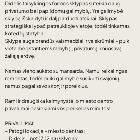
Didelis taisyklingos formos sklypas suteikia daug
privatumo bei papildomų galimybių. Yra galimybė
sklypą išskaidyti ir dalį parduoti atskirai. Sklypas
strategiškai ypač patrauklioje vietoje, todėl tinkamas
kotedžų statybai.
Sklype auga brandūs vaismedžiai ir vaiskrūmiai – puiki
vieta mėgstantiems ramybę, privatumą ir nuosavą
žaliąją erdvę.
Namas vieno aukšto su mansarda. Namui reikalingas
remontas, todėl puiki galimybė susikurti svajonių
namus pagal savo skonį ir poreikius.
Rami ir draugiška kaimynystė, o miesto centro
privalumai pasiekiami vos per kelias minutes!
PRIVALUMAI:
– Patogi lokacija – miesto centras;
– Didelis – net 17.12 arų sklypas;