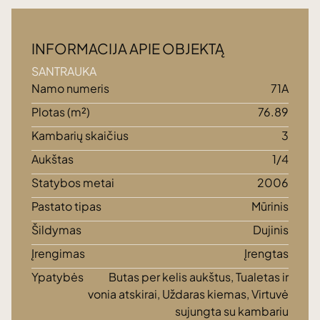
INFORMACIJA APIE OBJEKTĄ
SANTRAUKA
Namo numeris
71A
Plotas (m²)
76.89
Kambarių skaičius
3
Aukštas
1/4
Statybos metai
2006
Pastato tipas
Mūrinis
Šildymas
Dujinis
Įrengimas
Įrengtas
Ypatybės
Butas per kelis aukštus, Tualetas ir
vonia atskirai, Uždaras kiemas, Virtuvė
sujungta su kambariu