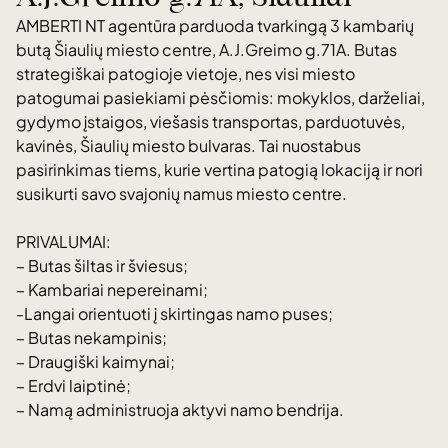
AMBERTI NT agentūra parduoda tvarkingą 3 kambarių
butą Šiaulių miesto centre, A.J.Greimo g.71A. Butas
strategiškai patogioje vietoje, nes visi miesto
patogumai pasiekiami pėsčiomis: mokyklos, darželiai,
gydymo įstaigos, viešasis transportas, parduotuvės,
kavinės, Šiaulių miesto bulvaras. Tai nuostabus
pasirinkimas tiems, kurie vertina patogią lokaciją ir nori
susikurti savo svajonių namus miesto centre.
PRIVALUMAI:
– Butas šiltas ir šviesus;
– Kambariai nepereinami;
-Langai orientuoti į skirtingas namo puses;
– Butas nekampinis;
– Draugiški kaimynai;
– Erdvi laiptinė;
– Namą administruoja aktyvi namo bendrija.