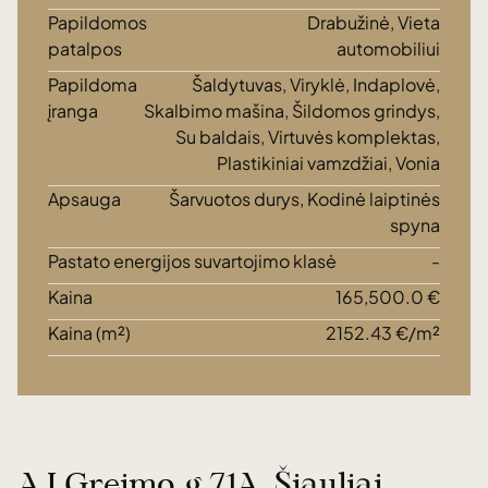
Papildomos
Drabužinė, Vieta
patalpos
automobiliui
Papildoma
Šaldytuvas, Viryklė, Indaplovė,
įranga
Skalbimo mašina, Šildomos grindys,
Su baldais, Virtuvės komplektas,
Plastikiniai vamzdžiai, Vonia
Apsauga
Šarvuotos durys, Kodinė laiptinės
spyna
Pastato energijos suvartojimo klasė
-
Kaina
165,500.0 €
Kaina (m²)
2152.43 €/m²
A.J.Greimo g.71A, Šiauliai