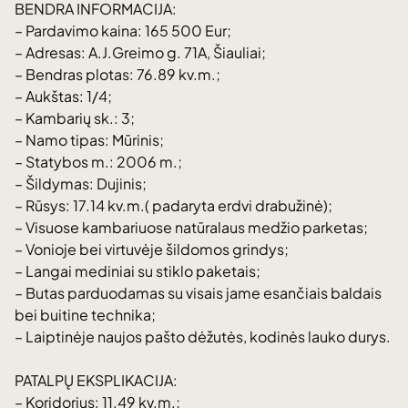
BENDRA INFORMACIJA:
– Pardavimo kaina: 165 500 Eur;
– Adresas: A.J.Greimo g. 71A, Šiauliai;
– Bendras plotas: 76.89 kv.m.;
– Aukštas: 1/4;
– Kambarių sk.: 3;
– Namo tipas: Mūrinis;
– Statybos m.: 2006 m.;
– Šildymas: Dujinis;
– Rūsys: 17.14 kv.m.( padaryta erdvi drabužinė);
– Visuose kambariuose natūralaus medžio parketas;
– Vonioje bei virtuvėje šildomos grindys;
– Langai mediniai su stiklo paketais;
– Butas parduodamas su visais jame esančiais baldais
bei buitine technika;
– Laiptinėje naujos pašto dėžutės, kodinės lauko durys.
PATALPŲ EKSPLIKACIJA:
– Koridorius: 11.49 kv.m.;