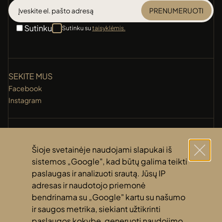
PRENUMERUOTI
Sutinku
Sutinku su
taisyklėmis.
SEKITE MUS
Facebook
Instagram
KONTAKTAI
+370 (631) 14 118
Šioje svetainėje naudojami slapukai iš
info@amberti.lt
sistemos „Google", kad būtų galima teikti
paslaugas ir analizuoti srautą. Jūsų IP
adresas ir naudotojo priemonė
NUORODOS
bendrinama su „Google" kartu su našumo
Privatumo politika
ir saugos metrika, siekiant užtikrinti
Slapukų politika
paslaugos kokybę, generuoti naudojimo