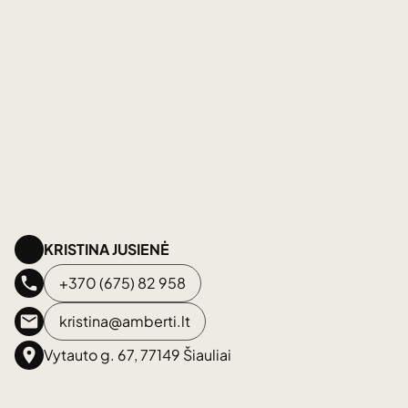
KRISTINA JUSIENĖ
+370 (675) 82 958
kristina@amberti.lt
Vytauto g. 67, 77149 Šiauliai