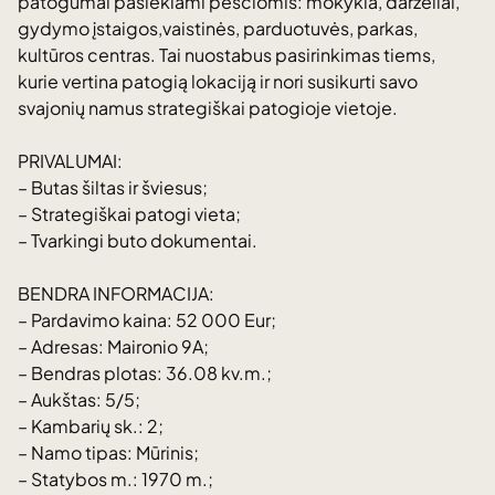
patogumai pasiekiami pėsčiomis: mokykla, darželiai,
gydymo įstaigos,vaistinės, parduotuvės, parkas,
kultūros centras. Tai nuostabus pasirinkimas tiems,
kurie vertina patogią lokaciją ir nori susikurti savo
svajonių namus strategiškai patogioje vietoje.
PRIVALUMAI:
– Butas šiltas ir šviesus;
– Strategiškai patogi vieta;
– Tvarkingi buto dokumentai.
BENDRA INFORMACIJA:
– Pardavimo kaina: 52 000 Eur;
– Adresas: Maironio 9A;
– Bendras plotas: 36.08 kv.m.;
– Aukštas: 5/5;
– Kambarių sk.: 2;
– Namo tipas: Mūrinis;
– Statybos m.: 1970 m.;