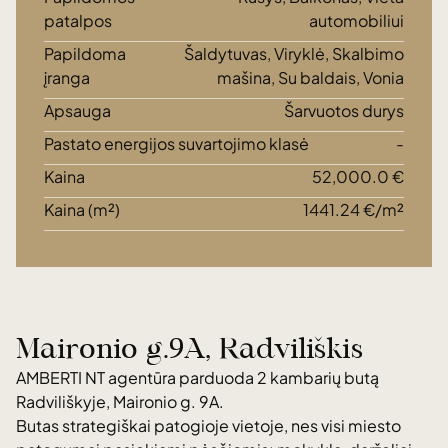
patalpos
automobiliui
Papildoma
Šaldytuvas, Viryklė, Skalbimo
įranga
mašina, Su baldais, Vonia
Apsauga
Šarvuotos durys
Pastato energijos suvartojimo klasė
-
Kaina
52,000.0 €
Kaina (m²)
1441.24 €/m²
Maironio g.9A, Radviliškis
AMBERTI NT agentūra parduoda 2 kambarių butą
Radviliškyje, Maironio g. 9A.
Butas strategiškai patogioje vietoje, nes visi miesto