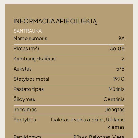
INFORMACIJA APIE OBJEKTĄ
SANTRAUKA
Namo numeris
9A
Plotas (m²)
36.08
Kambarių skaičius
2
Aukštas
5/5
Statybos metai
1970
Pastato tipas
Mūrinis
Šildymas
Centrinis
Įrengimas
Įrengtas
Ypatybės
Tualetas ir vonia atskirai, Uždaras
kiemas
Papildomos
Rūsys, Balkonas, Vieta