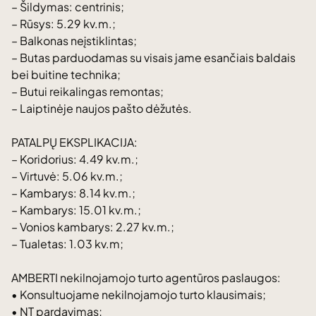
– Šildymas: centrinis;
– Rūsys: 5.29 kv.m.;
– Balkonas neįstiklintas;
– Butas parduodamas su visais jame esančiais baldais
bei buitine technika;
– Butui reikalingas remontas;
– Laiptinėje naujos pašto dėžutės.
PATALPŲ EKSPLIKACIJA:
– Koridorius: 4.49 kv.m.;
– Virtuvė: 5.06 kv.m.;
– Kambarys: 8.14 kv.m.;
– Kambarys: 15.01 kv.m.;
– Vonios kambarys: 2.27 kv.m.;
– Tualetas: 1.03 kv.m;
AMBERTI nekilnojamojo turto agentūros paslaugos:
• Konsultuojame nekilnojamojo turto klausimais;
• NT pardavimas;