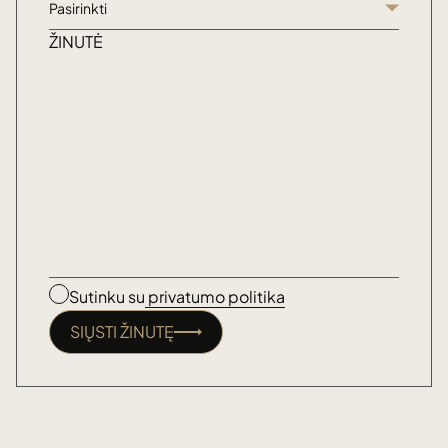
Pasirinkti
ŽINUTĖ
Sutinku su
privatumo politika
SIŲSTI ŽINUTĘ