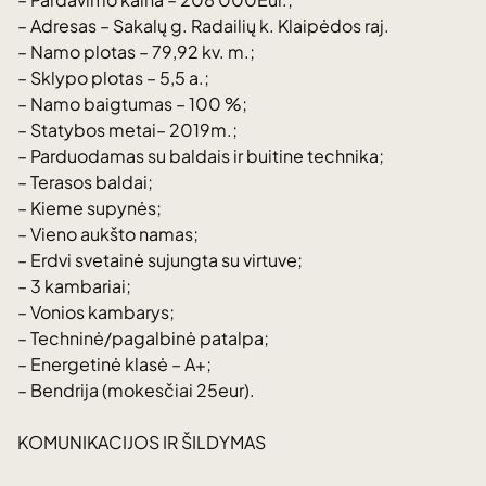
– Adresas – Sakalų g. Radailių k. Klaipėdos raj.
– Namo plotas – 79,92 kv. m.;
– Sklypo plotas – 5,5 a.;
– Namo baigtumas – 100 %;
– Statybos metai– 2019m.;
– Parduodamas su baldais ir buitine technika;
– Terasos baldai;
– Kieme supynės;
– Vieno aukšto namas;
– Erdvi svetainė sujungta su virtuve;
– 3 kambariai;
– Vonios kambarys;
– Techninė/pagalbinė patalpa;
– Energetinė klasė – A+;
– Bendrija (mokesčiai 25eur).
KOMUNIKACIJOS IR ŠILDYMAS