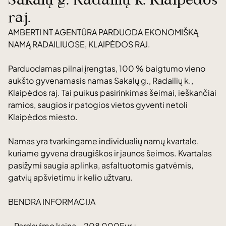
raj.
AMBERTI NT AGENTŪRA PARDUODA EKONOMIŠKĄ
NAMĄ RADAILIUOSE, KLAIPĖDOS RAJ.
Parduodamas pilnai įrengtas, 100 % baigtumo vieno
aukšto gyvenamasis namas Sakalų g., Radailių k.,
Klaipėdos raj. Tai puikus pasirinkimas šeimai, ieškančiai
ramios, saugios ir patogios vietos gyventi netoli
Klaipėdos miesto.
Namas yra tvarkingame individualių namų kvartale,
kuriame gyvena draugiškos ir jaunos šeimos. Kvartalas
pasižymi saugia aplinka, asfaltuotomis gatvėmis,
gatvių apšvietimu ir kelio užtvaru.
BENDRA INFORMACIJA
– Pardavimo kaina – 208 000Eur.;