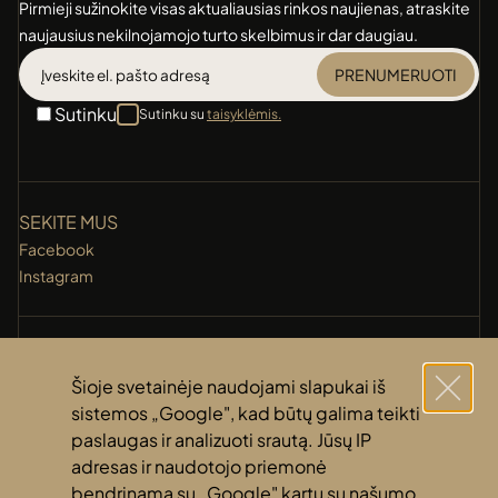
Pirmieji sužinokite visas aktualiausias rinkos naujienas, atraskite
naujausius nekilnojamojo turto skelbimus ir dar daugiau.
PRENUMERUOTI
Sutinku
Sutinku su
taisyklėmis.
SEKITE MUS
Facebook
Instagram
KONTAKTAI
+370 (631) 14 118
Šioje svetainėje naudojami slapukai iš
info@amberti.lt
sistemos „Google", kad būtų galima teikti
paslaugas ir analizuoti srautą. Jūsų IP
adresas ir naudotojo priemonė
NUORODOS
bendrinama su „Google" kartu su našumo