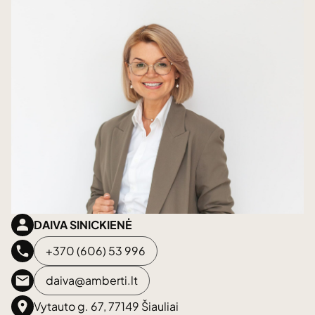
DAIVA SINICKIENĖ
+370 (606) 53 996
daiva@amberti.lt
Vytauto g. 67, 77149 Šiauliai