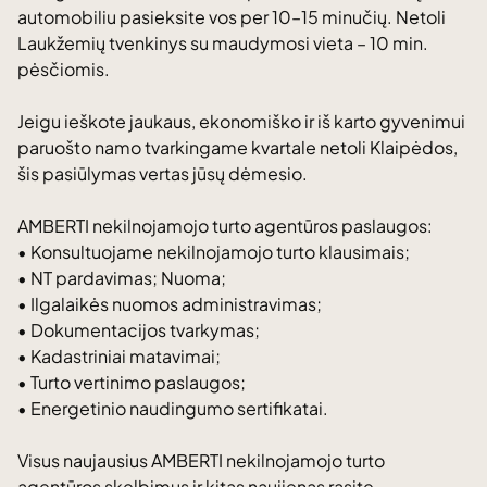
automobiliu pasieksite vos per 10–15 minučių. Netoli
Laukžemių tvenkinys su maudymosi vieta – 10 min.
pėsčiomis.
Jeigu ieškote jaukaus, ekonomiško ir iš karto gyvenimui
paruošto namo tvarkingame kvartale netoli Klaipėdos,
šis pasiūlymas vertas jūsų dėmesio.
AMBERTI nekilnojamojo turto agentūros paslaugos:
• Konsultuojame nekilnojamojo turto klausimais;
• NT pardavimas; Nuoma;
• Ilgalaikės nuomos administravimas;
• Dokumentacijos tvarkymas;
• Kadastriniai matavimai;
• Turto vertinimo paslaugos;
• Energetinio naudingumo sertifikatai.
Visus naujausius AMBERTI nekilnojamojo turto
agentūros skelbimus ir kitas naujienas rasite