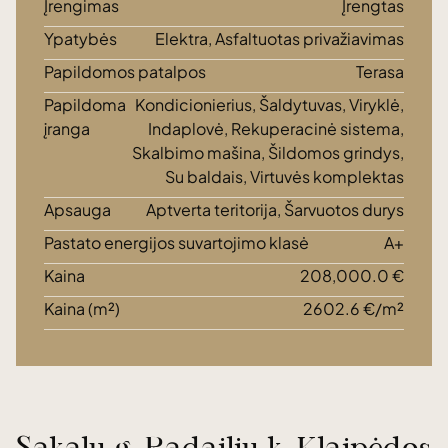
Įrengimas
Įrengtas
Ypatybės
Elektra, Asfaltuotas privažiavimas
Papildomos patalpos
Terasa
Papildoma
Kondicionierius, Šaldytuvas, Viryklė,
įranga
Indaplovė, Rekuperacinė sistema,
Skalbimo mašina, Šildomos grindys,
Su baldais, Virtuvės komplektas
Apsauga
Aptverta teritorija, Šarvuotos durys
Pastato energijos suvartojimo klasė
A+
Kaina
208,000.0 €
Kaina (m²)
2602.6 €/m²
Sakalų g. Radailių k. Klaipėdos