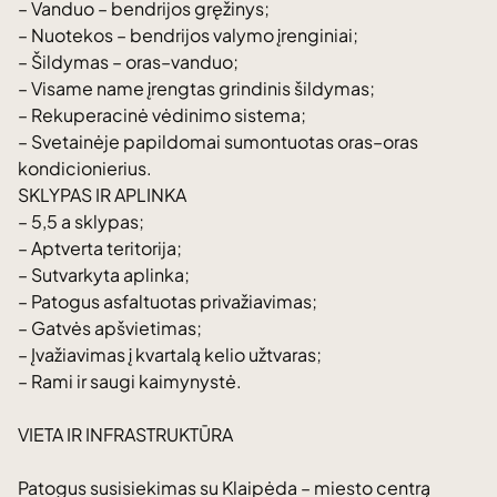
– Vanduo – bendrijos gręžinys;
– Nuotekos – bendrijos valymo įrenginiai;
– Šildymas – oras–vanduo;
– Visame name įrengtas grindinis šildymas;
– Rekuperacinė vėdinimo sistema;
– Svetainėje papildomai sumontuotas oras–oras
kondicionierius.
SKLYPAS IR APLINKA
– 5,5 a sklypas;
– Aptverta teritorija;
– Sutvarkyta aplinka;
– Patogus asfaltuotas privažiavimas;
– Gatvės apšvietimas;
– Įvažiavimas į kvartalą kelio užtvaras;
– Rami ir saugi kaimynystė.
VIETA IR INFRASTRUKTŪRA
Patogus susisiekimas su Klaipėda – miesto centrą