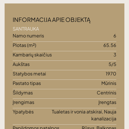
INFORMACIJA APIE OBJEKTĄ
SANTRAUKA
Namo numeris
6
Plotas (m²)
65.56
Kambarių skaičius
3
Aukštas
5/5
Statybos metai
1970
Pastato tipas
Mūrinis
Šildymas
Centrinis
Įrengimas
Įrengtas
Ypatybės
Tualetas ir vonia atskirai, Nauja
kanalizacija
Papildomos patalpos
Rūsys, Balkonas