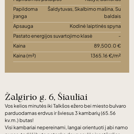
Papildoma
Šaldytuvas, Skalbimo mašina, Su
įranga
baldais
Apsauga
Kodinė laiptinės spyna
Pastato energijos suvartojimo klasė
-
Kaina
89,500.0 €
Kaina (m²)
1365.16 €/m²
Žalgirio g. 6, Šiauliai
Vos kelios minutės iki Talkšos ežero bei miesto bulvaro
parduodamas erdvus ir šviesus 3 kambarių (65.56
kv.m.) butas!
Visi kambariai nepereinami, langai orientuoti į abi namo