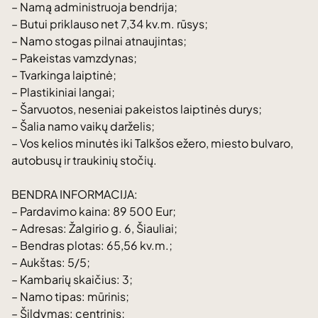
– Namą administruoja bendrija;
– Butui priklauso net 7,34 kv.m. rūsys;
– Namo stogas pilnai atnaujintas;
– Pakeistas vamzdynas;
– Tvarkinga laiptinė;
– Plastikiniai langai;
– Šarvuotos, neseniai pakeistos laiptinės durys;
– Šalia namo vaikų darželis;
– Vos kelios minutės iki Talkšos ežero, miesto bulvaro,
autobusų ir traukinių stočių.
BENDRA INFORMACIJA:
– Pardavimo kaina: 89 500 Eur;
– Adresas: Žalgirio g. 6, Šiauliai;
– Bendras plotas: 65,56 kv.m.;
– Aukštas: 5/5;
– Kambarių skaičius: 3;
– Namo tipas: mūrinis;
– Šildymas: centrinis;