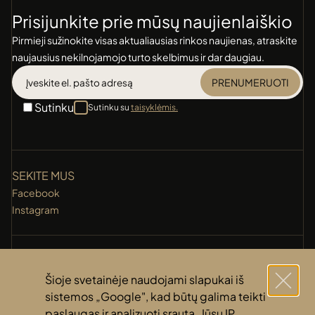
Prisijunkite prie mūsų naujienlaiškio
Pirmieji sužinokite visas aktualiausias rinkos naujienas, atraskite
naujausius nekilnojamojo turto skelbimus ir dar daugiau.
PRENUMERUOTI
Sutinku
Sutinku su
taisyklėmis.
SEKITE MUS
Facebook
Instagram
KONTAKTAI
+370 (631) 14 118
Šioje svetainėje naudojami slapukai iš
info@amberti.lt
sistemos „Google", kad būtų galima teikti
paslaugas ir analizuoti srautą. Jūsų IP