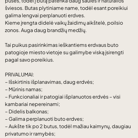
puses, todėl į butą patenka daug saulės ir natūralios
šviesos. Butas plytiniame name, todėl esant poreikiui
galima lengvai perplanuoti erdves.
Kieme įrengta didelė vaikų žaidimų aikštelė, poilsio
zonos. Auga daug brandžių medžių.
Tai puikus pasirinkimas ieškantiems erdvaus buto
patogioje miesto vietoje su galimybe viską įsirengti
pagal savo poreikius.
PRIVALUMAI:
– Išskirtinis išplanavimas, daug erdvės;
– Mūrinis namas;
– Funkcionaliai ir patogiai išplanuotos erdvės – visi
kambariai nepereinami;
– Didelis balkonas;
– Galima perplanuoti buto erdves;
– Aukšte tik po 2 butus, todėl mažiau kaimynų, daugiau
privatumo ir ramybės;