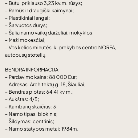
– Butui priklauso 3,23 kv.m. rūsys;
– Ramūs ir draugiški kaimynai;
– Plastikiniai langai;
– Šarvuotos durys;
– Šalia namo vaikų darželiai, mokyklos;
– Maži mokesčiai;
– Vos kelios minutės iki prekybos centro NORFA,
autobusų stotelių.
BENDRA INFORMACIJA:
– Pardavimo kaina: 88 000 Eur;
– Adresas: Architektų g. 18, Šiauliai;
– Bendras plotas: 64,41 kv.m.;
– Aukštas: 4/5;
– Kambarių skaičius: 3;
– Namo tipas: blokinis;
– Šildymas: centrinis;
– Namo statybos metai: 1984m.