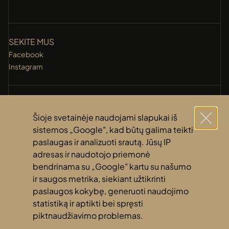
SEKITE MUS
Facebook
Instagram
KONTAKTAI
+370 (631) 14 118
Šioje svetainėje naudojami slapukai iš
info@amberti.lt
sistemos „Google", kad būtų galima teikti
paslaugas ir analizuoti srautą. Jūsų IP
adresas ir naudotojo priemonė
NUORODOS
bendrinama su „Google" kartu su našumo
Privatumo politika
ir saugos metrika, siekiant užtikrinti
Slapukų politika
paslaugos kokybę, generuoti naudojimo
statistiką ir aptikti bei spręsti
piktnaudžiavimo problemas.
© 2024 Amberti. Visos teisės saugomos. Sprendimas
Urbanlabs