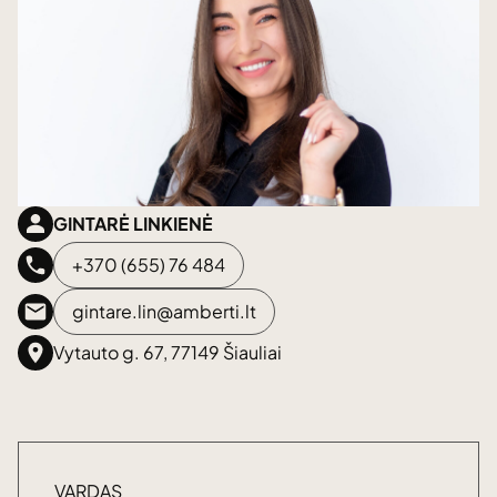
GINTARĖ LINKIENĖ
+370 (655) 76 484
gintare.lin@amberti.lt
Vytauto g. 67, 77149 Šiauliai
VARDAS