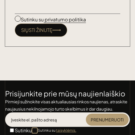
Sutinku su
privatumo politika
SIŲSTI ŽINUTĘ
Prisijunkite prie mūsų naujienlaiškio
Pirmieji sužinokite visas aktualiausias rinkos naujienas, atraskite
naujausius nekilnojamojo turto skelbimus ir dar daugiau.
PRENUMERUOTI
Sutinku
Sutinku su
taisyklėmis.