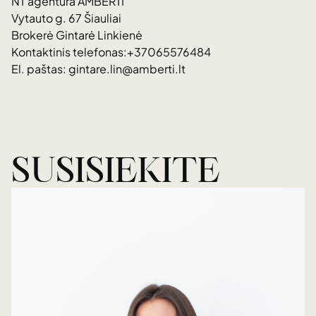
NT agentūra AMBERTI
Vytauto g. 67 Šiauliai
Brokerė Gintarė Linkienė
Kontaktinis telefonas:+37065576484
El. paštas: gintare.lin@amberti.lt
SUSISIEKITE