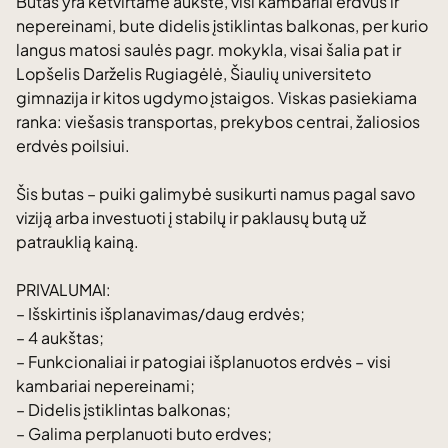
Butas yra ketvirtame aukšte, visi kambariai erdvūs ir
nepereinami, bute didelis įstiklintas balkonas, per kurio
langus matosi saulės pagr. mokykla, visai šalia pat ir
Lopšelis Darželis Rugiagėlė, Šiaulių universiteto
gimnazija ir kitos ugdymo įstaigos. Viskas pasiekiama
ranka: viešasis transportas, prekybos centrai, žaliosios
erdvės poilsiui.
Šis butas – puiki galimybė susikurti namus pagal savo
viziją arba investuoti į stabilų ir paklausų butą už
patrauklią kainą.
PRIVALUMAI:
– Išskirtinis išplanavimas/daug erdvės;
– 4 aukštas;
– Funkcionaliai ir patogiai išplanuotos erdvės – visi
kambariai nepereinami;
– Didelis įstiklintas balkonas;
– Galima perplanuoti buto erdves;