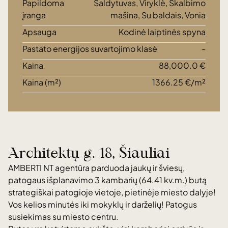
Papildoma
Šaldytuvas, Viryklė, Skalbimo
įranga
mašina, Su baldais, Vonia
Apsauga
Kodinė laiptinės spyna
Pastato energijos suvartojimo klasė
-
Kaina
88,000.0 €
Kaina (m²)
1366.25 €/m²
Architektų g. 18, Šiauliai
AMBERTI NT agentūra parduoda jaukų ir šviesų,
patogaus išplanavimo 3 kambarių (64.41 kv.m.) butą
strategiškai patogioje vietoje, pietinėje miesto dalyje!
Vos kelios minutės iki mokyklų ir darželių! Patogus
susiekimas su miesto centru.