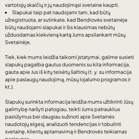
vartotojų skaičių ir jų naudojimąsi svetaine kaupti.
Slapukai taip pat naudojami tam, kad būtų
užregistruota, ar sutinkate, kad Bendrovės svetainėje
būtų naudojami slapukai ir šis klausimas nebūtų
užduodamas kiekvieną kartą Jums apsilankant mūsų
Svetainėje.
Tiek, kiek mums leidžia taikomi įstatymai, galime susieti
slapukų pagalba gautus duomenis su kita informacija,
gauta apie Jus iš kitų teisėtų šaltinių (t. y. su informacija
apie paslaugų naudojimą, mūsų lojalumo programos ir
kt.).
Slapukų surinkta informacija leidžia mums užtikrinti Jūsų
galimybę naršyti patogiau, teikti Jums patrauklius
pasiūlymus bei daugiau sužinoti apie Svetainės
naudotojų elgesį, analizuoti tendencijas ir tobulinti
svetainę, klientų aptarnavimą ir Bendrovės teikiamas
paslaugas.