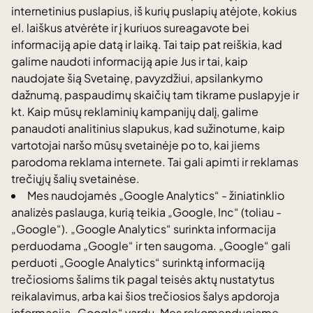
internetinius puslapius, iš kurių puslapių atėjote, kokius
el. laiškus atvėrėte ir į kuriuos sureagavote bei
informaciją apie datą ir laiką. Tai taip pat reiškia, kad
galime naudoti informaciją apie Jus ir tai, kaip
naudojate šią Svetainę, pavyzdžiui, apsilankymo
dažnumą, paspaudimų skaičių tam tikrame puslapyje ir
kt. Kaip mūsų reklaminių kampanijų dalį, galime
panaudoti analitinius slapukus, kad sužinotume, kaip
vartotojai naršo mūsų svetainėje po to, kai jiems
parodoma reklama internete. Tai gali apimti ir reklamas
trečiųjų šalių svetainėse.
Mes naudojamės „Google Analytics“ - žiniatinklio
analizės paslauga, kurią teikia „Google, Inc“ (toliau -
„Google“). „Google Analytics“ surinkta informacija
perduodama „Google“ ir ten saugoma. „Google“ gali
perduoti „Google Analytics“ surinktą informaciją
trečiosioms šalims tik pagal teisės aktų nustatytus
reikalavimus, arba kai šios trečiosios šalys apdoroja
informaciją „Google“ vardu. Mes rekomenduojame