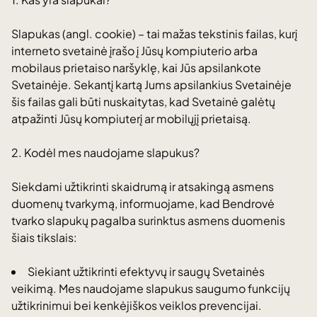
Slapukas (angl. cookie) – tai mažas tekstinis failas, kurį
interneto svetainė įrašo į Jūsų kompiuterio arba
mobilaus prietaiso naršyklę, kai Jūs apsilankote
Svetainėje. Sekantį kartą Jums apsilankius Svetainėje
šis failas gali būti nuskaitytas, kad Svetainė galėtų
atpažinti Jūsų kompiuterį ar mobilųjį prietaisą.
2. Kodėl mes naudojame slapukus?
Siekdami užtikrinti skaidrumą ir atsakingą asmens
duomenų tvarkymą, informuojame, kad Bendrovė
tvarko slapukų pagalba surinktus asmens duomenis
šiais tikslais:
Siekiant užtikrinti efektyvų ir saugų Svetainės
veikimą. Mes naudojame slapukus saugumo funkcijų
užtikrinimui bei kenkėjiškos veiklos prevencijai.