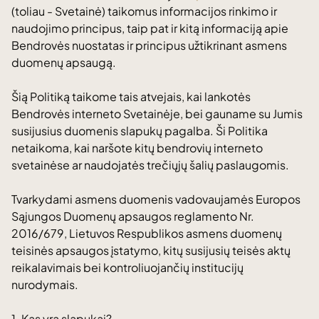
(toliau - Svetainė) taikomus informacijos rinkimo ir
naudojimo principus, taip pat ir kitą informaciją apie
Bendrovės nuostatas ir principus užtikrinant asmens
duomenų apsaugą.
Šią Politiką taikome tais atvejais, kai lankotės
Bendrovės interneto Svetainėje, bei gauname su Jumis
susijusius duomenis slapukų pagalba. Ši Politika
netaikoma, kai naršote kitų bendrovių interneto
svetainėse ar naudojatės trečiųjų šalių paslaugomis.
Tvarkydami asmens duomenis vadovaujamės Europos
Sąjungos Duomenų apsaugos reglamento Nr.
2016/679, Lietuvos Respublikos asmens duomenų
teisinės apsaugos įstatymo, kitų susijusių teisės aktų
reikalavimais bei kontroliuojančių institucijų
nurodymais.
1. Kas yra slapukai?