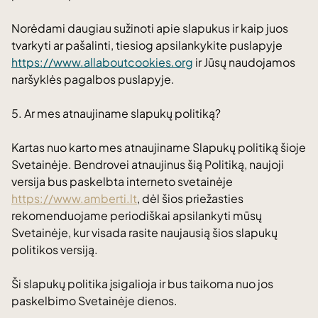
Norėdami daugiau sužinoti apie slapukus ir kaip juos
tvarkyti ar pašalinti, tiesiog apsilankykite puslapyje
https://www.allaboutcookies.org
ir Jūsų naudojamos
naršyklės pagalbos puslapyje.
5. Ar mes atnaujiname slapukų politiką?
Kartas nuo karto mes atnaujiname Slapukų politiką šioje
Svetainėje. Bendrovei atnaujinus šią Politiką, naujoji
versija bus paskelbta interneto svetainėje
https://www.amberti.lt
, dėl šios priežasties
rekomenduojame periodiškai apsilankyti mūsų
Svetainėje, kur visada rasite naujausią šios slapukų
politikos versiją.
Ši slapukų politika įsigalioja ir bus taikoma nuo jos
paskelbimo Svetainėje dienos.