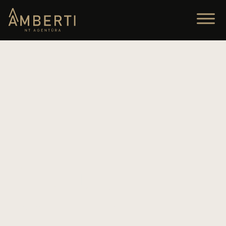
Slapukų
politika