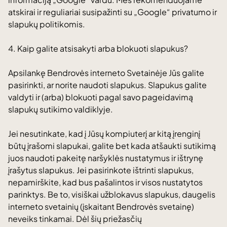
atskirai ir reguliariai susipažinti su „Google“ privatumo ir
slapukų politikomis.
4. Kaip galite atsisakyti arba blokuoti slapukus?
Apsilankę Bendrovės interneto Svetainėje Jūs galite
pasirinkti, ar norite naudoti slapukus. Slapukus galite
valdyti ir (arba) blokuoti pagal savo pageidavimą
slapukų sutikimo valdiklyje.
Jei nesutinkate, kad į Jūsų kompiuterį ar kitą įrenginį
būtų įrašomi slapukai, galite bet kada atšaukti sutikimą
juos naudoti pakeitę naršyklės nustatymus ir ištrynę
įrašytus slapukus. Jei pasirinkote ištrinti slapukus,
nepamirškite, kad bus pašalintos ir visos nustatytos
parinktys. Be to, visiškai užblokavus slapukus, daugelis
interneto svetainių (įskaitant Bendrovės svetainę)
neveiks tinkamai. Dėl šių priežasčių