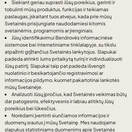
Siekiant geriau suprasti Jūsų poreikius, gerinti ir
tobulinti mūsų produktus, funkcijas ir teikiamas
paslaugas, įskaitant tuos atvejus, kada prie mūsų
Svetainės prisijungiate naudodamiesi kitomis
svetainėmis, programomis ar įrenginiais.
Jūsų identifikavimui Bendrovės informacinėse
sistemose bei internetiniame tinklalapyje, su tikslu
atpažinti grįžtančius Svetainės lankytojus. Slapukai
padeda atrinkti Jums pritaikytą turinį ir individualizuoti
Jūsų patirtį. Slapukai taip pat padeda išvengti
nuolatinio ir besikartojančio registravimosi ar
informacijos pildymo, kuomet pakartotinai lankotės
mūsų Svetainėje.
Analizuoti Jūsų įpročius, kad Svetainės veikimas būtų
dar patogesnis, efektyvesnis ir labiau atitiktų Jūsų
poreikius bei lūkesčius.
Norėdami įvertinti siunčiamos informacijos ir
duomenų srautus į mūsų Svetainę. Mes naudojame
slapukus statistiniams duomenims apie Svetainės