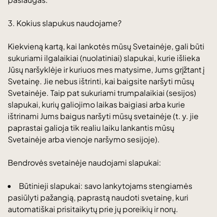
3. Kokius slapukus naudojame?
Kiekvieną kartą, kai lankotės mūsų Svetainėje, gali būti
sukuriami ilgalaikiai (nuolatiniai) slapukai, kurie išlieka
Jūsų naršyklėje ir kuriuos mes matysime, Jums grįžtant į
Svetainę. Jie nebus ištrinti, kai baigsite naršyti mūsų
Svetainėje. Taip pat sukuriami trumpalaikiai (sesijos)
slapukai, kurių galiojimo laikas baigiasi arba kurie
ištrinami Jums baigus naršyti mūsų svetainėje (t. y. jie
paprastai galioja tik realiu laiku lankantis mūsų
Svetainėje arba vienoje naršymo sesijoje).
Bendrovės svetainėje naudojami slapukai:
Būtinieji slapukai: savo lankytojams stengiamės
pasiūlyti pažangią, paprastą naudoti svetainę, kuri
automatiškai prisitaikytų prie jų poreikių ir norų.