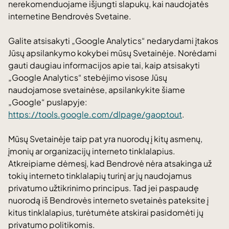
nerekomenduojame išjungti slapukų, kai naudojatės
internetine Bendrovės Svetaine.
Galite atsisakyti „Google Analytics“ nedarydami įtakos
Jūsų apsilankymo kokybei mūsų Svetainėje. Norėdami
gauti daugiau informacijos apie tai, kaip atsisakyti
„Google Analytics“ stebėjimo visose Jūsų
naudojamose svetainėse, apsilankykite šiame
„Google“ puslapyje:
https://tools.google.com/dlpage/gaoptout
.
Mūsų Svetainėje taip pat yra nuorodų į kitų asmenų,
įmonių ar organizacijų interneto tinklalapius.
Atkreipiame dėmesį, kad Bendrovė nėra atsakinga už
tokių interneto tinklalapių turinį ar jų naudojamus
privatumo užtikrinimo principus. Tad jei paspaudę
nuorodą iš Bendrovės interneto svetainės pateksite į
kitus tinklalapius, turėtumėte atskirai pasidomėti jų
privatumo politikomis.