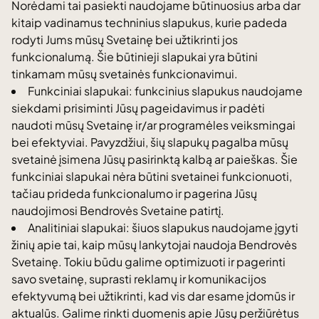
Norėdami tai pasiekti naudojame būtinuosius arba dar
kitaip vadinamus techninius slapukus, kurie padeda
rodyti Jums mūsų Svetainę bei užtikrinti jos
funkcionalumą. Šie būtinieji slapukai yra būtini
tinkamam mūsų svetainės funkcionavimui.
Funkciniai slapukai: funkcinius slapukus naudojame
siekdami prisiminti Jūsų pageidavimus ir padėti
naudoti mūsų Svetainę ir/ar programėles veiksmingai
bei efektyviai. Pavyzdžiui, šių slapukų pagalba mūsų
svetainė įsimena Jūsų pasirinktą kalbą ar paieškas. Šie
funkciniai slapukai nėra būtini svetainei funkcionuoti,
tačiau prideda funkcionalumo ir pagerina Jūsų
naudojimosi Bendrovės Svetaine patirtį.
Analitiniai slapukai: šiuos slapukus naudojame įgyti
žinių apie tai, kaip mūsų lankytojai naudoja Bendrovės
Svetainę. Tokiu būdu galime optimizuoti ir pagerinti
savo svetainę, suprasti reklamų ir komunikacijos
efektyvumą bei užtikrinti, kad vis dar esame įdomūs ir
aktualūs. Galime rinkti duomenis apie Jūsų peržiūrėtus